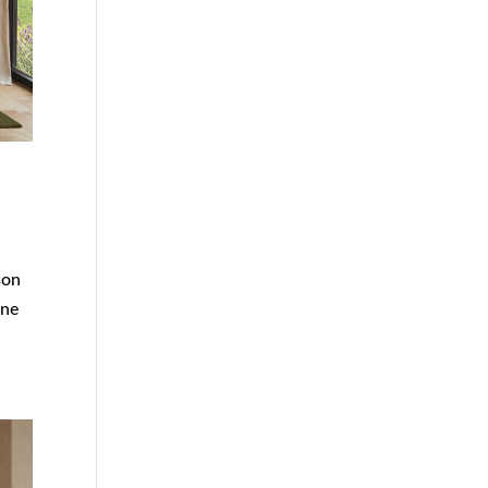
son
une