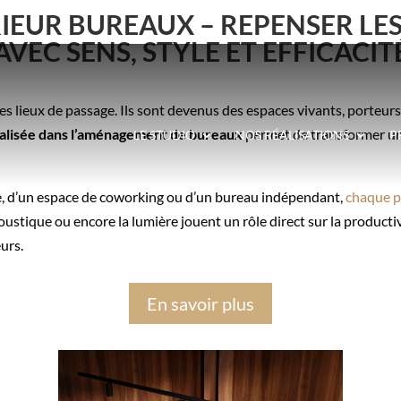
IEUR BUREAUX – REPENSER LES
AVEC SENS, STYLE ET EFFICACIT
es lieux de passage. Ils sont devenus des espaces vivants, porteurs
cialisée dans l’aménagement de bureaux
permet de transformer un
LE STUDIO
NOS RÉALISATIONS
P
ace, d’un espace de coworking ou d’un bureau indépendant,
chaque p
coustique ou encore la lumière jouent un rôle direct sur la productiv
urs.
En savoir plus