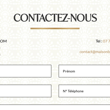
CONTACTEZ-NOUS
OOM
Tel :
07 7
e
contact@maisonb
S