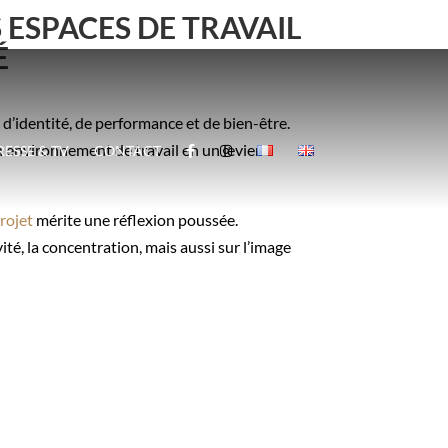
 ESPACES DE TRAVAIL
É
 d’identité, de performance et de bien-être.
 environnement de travail en un levier
RESSE & TV
CONTACT
rojet
mérite une réflexion poussée.
ité, la concentration, mais aussi sur l’image