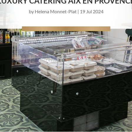
LUXURY CATERING AIX EN PROVENC
by
Helena Monnet-Plat
|
19 Jul 2024